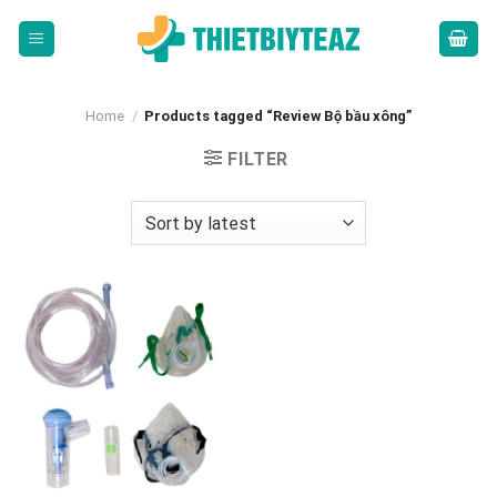
Skip
to
content
Home
/
Products tagged “Review Bộ bầu xông”
FILTER