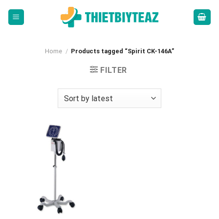
Skip
to
content
Home
/
Products tagged “Spirit CK-146A”
FILTER