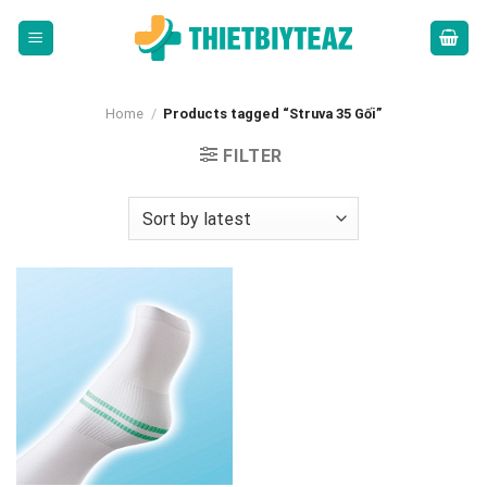
Skip
to
content
Home
/
Products tagged “Struva 35 Gối”
FILTER