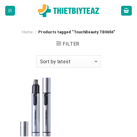
Skip
to
content
Home
/
Products tagged “TouchBeauty TB0656”
FILTER