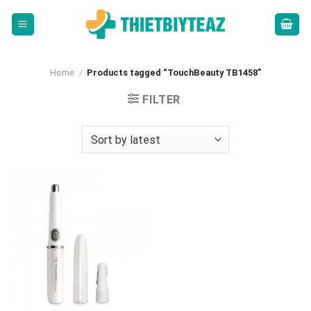
Skip
to
content
Home
/
Products tagged “TouchBeauty TB1458”
FILTER