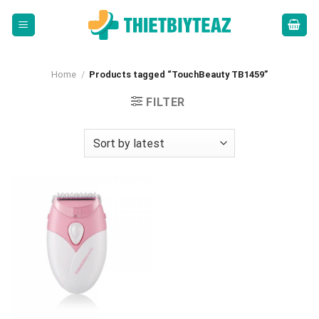
Skip
to
content
Home
/
Products tagged “TouchBeauty TB1459”
FILTER