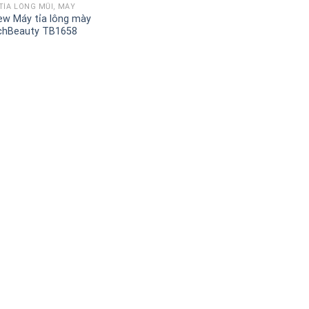
TỈA LÔNG MŨI, MÀY
ew Máy tỉa lông mày
chBeauty TB1658