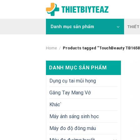
Skip
to
content
Danh mục sản phẩm
THIẾT 
Home
/
Products tagged “TouchBeauty TB1658
DANH MỤC SẢN PHẨM
Dụng cụ tai mũi họng
Găng Tay Mang Vớ
Khác`
Máy ánh sáng sinh học
Máy đo độ đông máu
+