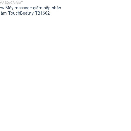
MASSAGA MẮT
ew Máy massage giảm nếp nhăn
thâm TouchBeauty TB1662