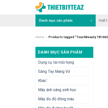
Skip
to
content
Danh mục sản phẩm
THIẾT 
Home
/
Products tagged “TouchBeauty TB1662
DANH MỤC SẢN PHẨM
Dụng cụ tai mũi họng
Găng Tay Mang Vớ
Khác`
Máy ánh sáng sinh học
Máy đo độ đông máu
+