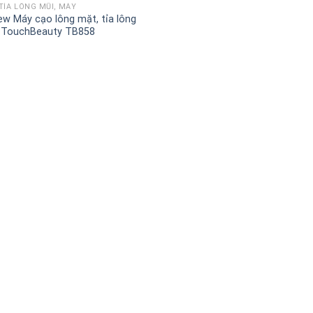
TỈA LÔNG MŨI, MÀY
ew Máy cạo lông mặt, tỉa lông
 TouchBeauty TB858