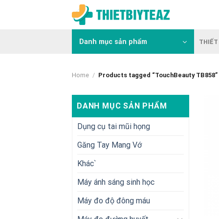
Skip
to
content
Danh mục sản phẩm
THIẾT 
Home
/
Products tagged “TouchBeauty TB858”
DANH MỤC SẢN PHẨM
Dụng cụ tai mũi họng
Găng Tay Mang Vớ
Khác`
Máy ánh sáng sinh học
Máy đo độ đông máu
+