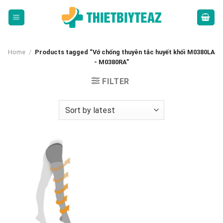
Skip
to
content
Home
/
Products tagged “Vớ chống thuyên tắc huyết khối M0380LA
- M0380RA”
FILTER