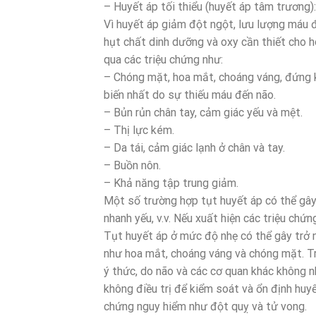
– Huyết áp tối thiểu (huyết áp tâm trương
Vì huyết áp giảm đột ngột, lưu lượng máu 
hụt chất dinh dưỡng và oxy cần thiết cho h
qua các triệu chứng như:
– Chóng mặt, hoa mắt, choáng váng, đứng k
biến nhất do sự thiếu máu đến não.
– Bủn rủn chân tay, cảm giác yếu và mệt.
– Thị lực kém.
– Da tái, cảm giác lạnh ở chân và tay.
– Buồn nôn.
– Khả năng tập trung giảm.
Một số trường hợp tụt huyết áp có thể gây 
nhanh yếu, v.v. Nếu xuất hiện các triệu chứ
Tụt huyết áp ở mức độ nhẹ có thể gây trở n
như hoa mắt, choáng váng và chóng mặt. Tr
ý thức, do não và các cơ quan khác không n
không điều trị để kiểm soát và ổn định huyế
chứng nguy hiểm như đột quỵ và tử vong.