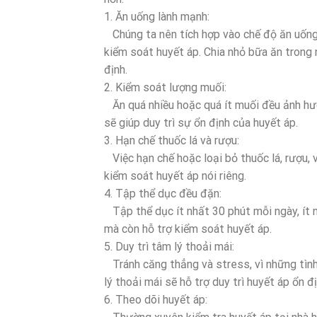
1. Ăn uống lành mạnh:
Chúng ta nên tích hợp vào chế độ ăn uống n
kiểm soát huyết áp. Chia nhỏ bữa ăn trong 
định.
2. Kiểm soát lượng muối:
Ăn quá nhiều hoặc quá ít muối đều ảnh hư
sẽ giúp duy trì sự ổn định của huyết áp.
3. Hạn chế thuốc lá và rượu:
Việc hạn chế hoặc loại bỏ thuốc lá, rượu, v
kiểm soát huyết áp nói riêng.
4. Tập thể dục đều đặn:
Tập thể dục ít nhất 30 phút mỗi ngày, ít n
mà còn hỗ trợ kiểm soát huyết áp.
5. Duy trì tâm lý thoải mái:
Tránh căng thẳng và stress, vì những tình
lý thoải mái sẽ hỗ trợ duy trì huyết áp ổn đị
6. Theo dõi huyết áp: