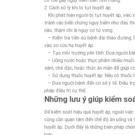
có thể gây nguy hiểm đến tính mạng.
2. Cách xử lý khi bị tụt huyết áp:
Khi phát hiện người bị tụt huyết áp, việc x
tránh các biến chứng nguy hiểm như đau thắ
não, thậm chí là nguy cơ tử vong.
– Kiểm tra tiền sử bệnh đái tháo đường: N
vào sơ cứu hạ huyết áp.
– Tạo môi trường yên tĩnh: Đưa người bện
– Uống nước hoặc thực phẩm nhiều muối: 
sâm, chè đặc, hoặc thức ăn mặn để giúp cơ
– Sử dụng thuốc huyết áp: Nếu có thuốc h
– Đưa người bệnh đến cơ sở y tế: Điều trọ
pháp điều trị cụ thể.
Những lưu ý giúp kiểm soá
Để kiểm soát hiệu quả huyết áp, ngoài việc 
cũng cần quan tâm đến chế độ ăn uống và lố
huyết áp. Dưới đây là những biện pháp chún
hơn: