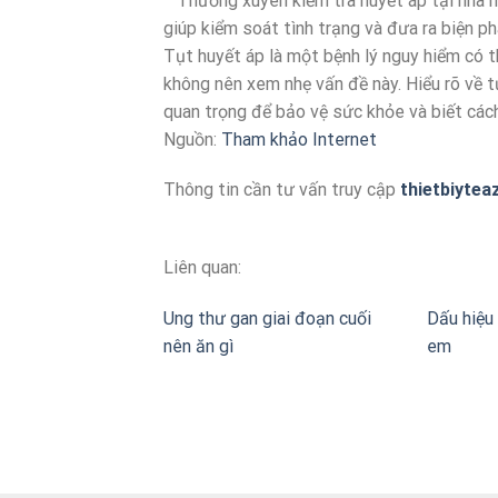
Thường xuyên kiểm tra huyết áp tại nhà ho
giúp kiểm soát tình trạng và đưa ra biện phá
Tụt huyết áp là một bệnh lý nguy hiểm có t
không nên xem nhẹ vấn đề này. Hiểu rõ về t
quan trọng để bảo vệ sức khỏe và biết cách
Nguồn:
Tham khảo Internet
Thông tin cần tư vấn truy cập
thietbiytea
Liên quan:
Ung thư gan giai đoạn cuối
Dấu hiệu 
nên ăn gì
em