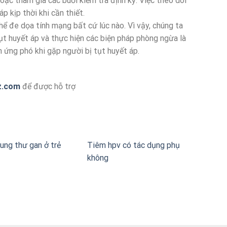
ặc tham gia các buổi kiểm tra định kỳ. Việc theo dõi
p kịp thời khi cần thiết.
hể đe dọa tính mạng bất cứ lúc nào. Vì vậy, chúng ta
ụt huyết áp và thực hiện các biện pháp phòng ngừa là
 ứng phó khi gặp người bị tụt huyết áp.
z.com
để được hỗ trợ
ung thư gan ở trẻ
Tiêm hpv có tác dụng phụ
không