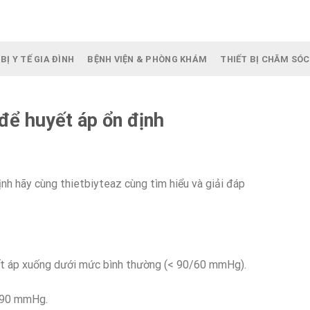
BỊ Y TẾ GIA ĐÌNH
BỆNH VIỆN & PHÒNG KHÁM
THIẾT BỊ CHĂM SÓC
 để huyết áp ổn định
ịnh hãy cùng thietbiyteaz cùng tìm hiểu và giải đáp
ết áp xuống dưới mức bình thường (< 90/60 mmHg).
i 90 mmHg.