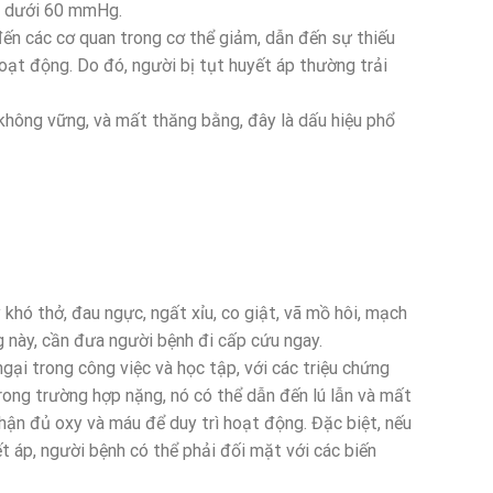
): dưới 60 mmHg.
đến các cơ quan trong cơ thể giảm, dẫn đến sự thiếu
oạt động. Do đó, người bị tụt huyết áp thường trải
hông vững, và mất thăng bằng, đây là dấu hiệu phổ
khó thở, đau ngực, ngất xỉu, co giật, vã mồ hôi, mạch
ng này, cần đưa người bệnh đi cấp cứu ngay.
gại trong công việc và học tập, với các triệu chứng
ong trường hợp nặng, nó có thể dẫn đến lú lẫn và mất
hận đủ oxy và máu để duy trì hoạt động. Đặc biệt, nếu
t áp, người bệnh có thể phải đối mặt với các biến