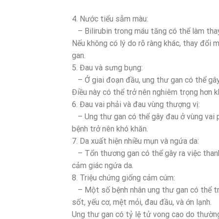
4. Nước tiểu sẫm màu:
– Bilirubin trong máu tăng có thể làm tha
Nếu không có lý do rõ ràng khác, thay đổi 
gan.
5. Đau và sưng bụng:
– Ở giai đoạn đầu, ung thư gan có thể gây
Điều này có thể trở nên nghiêm trọng hơn kh
6. Đau vai phải và đau vùng thượng vị:
– Ung thư gan có thể gây đau ở vùng vai ph
bệnh trở nên khó khăn.
7. Da xuất hiện nhiều mụn và ngứa da:
– Tổn thương gan có thể gây ra việc thanh
cảm giác ngứa da.
8. Triệu chứng giống cảm cúm:
– Một số bệnh nhân ung thư gan có thể tr
sốt, yếu cơ, mệt mỏi, đau đầu, và ớn lạnh.
Ung thư gan có tỷ lệ tử vong cao do thường