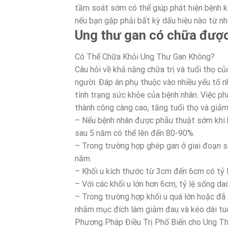
tầm soát sớm có thể giúp phát hiện bệnh kịp
nếu bạn gặp phải bất kỳ dấu hiệu nào từ nh
Ung thư gan có chữa đượ
Có Thể Chữa Khỏi Ung Thư Gan Không?
Câu hỏi về khả năng chữa trị và tuổi thọ c
người. Đáp án phụ thuộc vào nhiều yếu tố n
tình trạng sức khỏe của bệnh nhân. Việc ph
thành công càng cao, tăng tuổi thọ và giảm 
– Nếu bệnh nhân được phẫu thuật sớm khi k
sau 5 năm có thể lên đến 80-90%.
– Trong trường hợp ghép gan ở giai đoạn 
năm.
– Khối u kích thước từ 3cm đến 6cm có tỷ
– Với các khối u lớn hơn 6cm, tỷ lệ sống d
– Trong trường hợp khối u quá lớn hoặc đã d
nhằm mục đích làm giảm đau và kéo dài tuổ
Phương Pháp Điều Trị Phổ Biến cho Ung Th