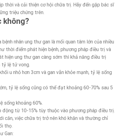
 thời và cải thiện cơ hội chữa trị. Hãy đến gặp bác sĩ
ững triệu chứng trên.
c không?
ủa bệnh nhân ung thư gan là mối quan tâm lớn của nhiều
hư thời điểm phát hiện bệnh, phương pháp điều trị và
át hiện ung thư gan càng sớm thì khả năng điều trị
tỷ lệ tử vong.
hối u nhỏ hơn 3cm và gan vẫn khỏe mạnh, tỷ lệ sống
sớm, tỷ lệ sống cũng có thể đạt khoảng 60-70% sau 5
 lệ sống khoảng 60%.
ao động từ 10-15% tùy thuộc vào phương pháp điều trị.
i căn, việc chữa trị trở nên khó khăn và thường chỉ
i thọ.
ư Gan: