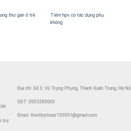
ung thư gan ở trẻ
Tiêm hpv có tác dụng phụ
không
Địa chỉ: Số 3, Vũ Trọng Phụng, Thanh Xuân Trung, Hà Nộ
SĐT: 0923283003
các
Email: thietbiyteaz130591@gmail.com
ỗ trợ