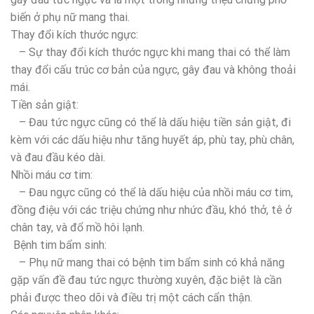
biến ở phụ nữ mang thai.
Thay đổi kích thước ngực:
– Sự thay đổi kích thước ngực khi mang thai có thể làm
thay đổi cấu trúc cơ bản của ngực, gây đau và không thoải
mái.
Tiền sản giật:
– Đau tức ngực cũng có thể là dấu hiệu tiền sản giật, đi
kèm với các dấu hiệu như tăng huyết áp, phù tay, phù chân,
và đau đầu kéo dài.
Nhồi máu cơ tim:
– Đau ngực cũng có thể là dấu hiệu của nhồi máu cơ tim,
đồng điệu với các triệu chứng như nhức đầu, khó thở, tê ở
chân tay, và đổ mồ hôi lạnh.
Bệnh tim bẩm sinh:
– Phụ nữ mang thai có bệnh tim bẩm sinh có khả năng
gặp vấn đề đau tức ngực thường xuyên, đặc biệt là cần
phải được theo dõi và điều trị một cách cẩn thận.