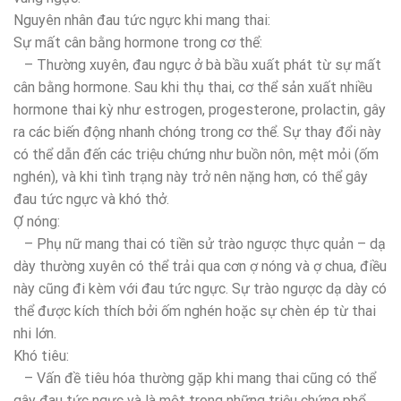
Nguyên nhân đau tức ngực khi mang thai:
Sự mất cân bằng hormone trong cơ thể:
– Thường xuyên, đau ngực ở bà bầu xuất phát từ sự mất
cân bằng hormone. Sau khi thụ thai, cơ thể sản xuất nhiều
hormone thai kỳ như estrogen, progesterone, prolactin, gây
ra các biến động nhanh chóng trong cơ thể. Sự thay đổi này
có thể dẫn đến các triệu chứng như buồn nôn, mệt mỏi (ốm
nghén), và khi tình trạng này trở nên nặng hơn, có thể gây
đau tức ngực và khó thở.
Ợ nóng:
– Phụ nữ mang thai có tiền sử trào ngược thực quản – dạ
dày thường xuyên có thể trải qua cơn ợ nóng và ợ chua, điều
này cũng đi kèm với đau tức ngực. Sự trào ngược dạ dày có
thể được kích thích bởi ốm nghén hoặc sự chèn ép từ thai
nhi lớn.
Khó tiêu:
– Vấn đề tiêu hóa thường gặp khi mang thai cũng có thể
gây đau tức ngực và là một trong những triệu chứng phổ