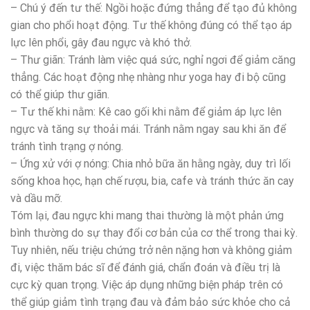
– Chú ý đến tư thế: Ngồi hoặc đứng thẳng để tạo đủ không
gian cho phổi hoạt động. Tư thế không đúng có thể tạo áp
lực lên phổi, gây đau ngực và khó thở.
– Thư giãn: Tránh làm việc quá sức, nghỉ ngơi để giảm căng
thẳng. Các hoạt động nhẹ nhàng như yoga hay đi bộ cũng
có thể giúp thư giãn.
– Tư thế khi nằm: Kê cao gối khi nằm để giảm áp lực lên
ngực và tăng sự thoải mái. Tránh nằm ngay sau khi ăn để
tránh tình trạng ợ nóng.
– Ứng xử với ợ nóng: Chia nhỏ bữa ăn hằng ngày, duy trì lối
sống khoa học, hạn chế rượu, bia, cafe và tránh thức ăn cay
và dầu mỡ.
Tóm lại, đau ngực khi mang thai thường là một phản ứng
bình thường do sự thay đổi cơ bản của cơ thể trong thai kỳ.
Tuy nhiên, nếu triệu chứng trở nên nặng hơn và không giảm
đi, việc thăm bác sĩ để đánh giá, chẩn đoán và điều trị là
cực kỳ quan trọng. Việc áp dụng những biện pháp trên có
thể giúp giảm tình trạng đau và đảm bảo sức khỏe cho cả