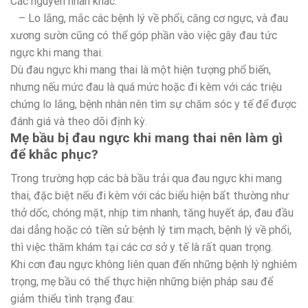
Các nguyên nhân khác:
– Lo lắng, mắc các bệnh lý về phổi, căng cơ ngực, và đau
xương sườn cũng có thể góp phần vào việc gây đau tức
ngực khi mang thai.
Dù đau ngực khi mang thai là một hiện tượng phổ biến,
nhưng nếu mức đau là quá mức hoặc đi kèm với các triệu
chứng lo lắng, bệnh nhân nên tìm sự chăm sóc y tế để được
đánh giá và theo dõi định kỳ.
Mẹ bầu bị đau ngực khi mang thai nên làm gì
để khắc phục?
Trong trường hợp các bà bầu trải qua đau ngực khi mang
thai, đặc biệt nếu đi kèm với các biểu hiện bất thường như
thở dốc, chóng mặt, nhịp tim nhanh, tăng huyết áp, đau đầu
dai dẳng hoặc có tiền sử bệnh lý tim mạch, bệnh lý về phổi,
thì việc thăm khám tại các cơ sở y tế là rất quan trọng.
Khi cơn đau ngực không liên quan đến những bệnh lý nghiêm
trọng, mẹ bầu có thể thực hiện những biện pháp sau để
giảm thiểu tình trạng đau: