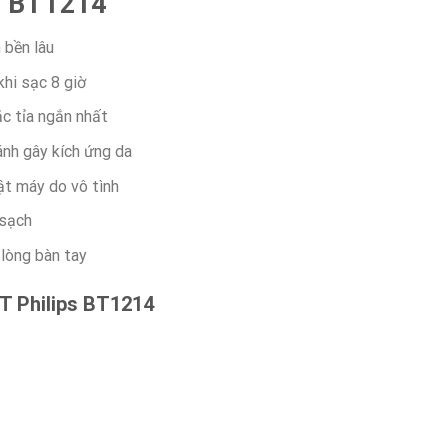
ps BT1214
 bền lâu
hi sạc 8 giờ
c tỉa ngắn nhất
ánh gây kích ứng da
ật máy do vô tình
 sạch
 lòng bàn tay
 Philips BT1214