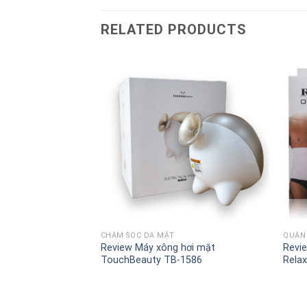
RELATED PRODUCTS
+
+
CHĂM SÓC DA MẶT
QUẦN 
óng tay chân
Review Máy xông hơi mặt
Revi
1 TB1039
TouchBeauty TB-1586
Relax