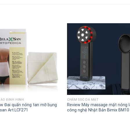
+
ÁO ĐỊNH HÌNH
CHĂM SÓC DA MẶT
ew Đai quấn nóng tan mỡ bụng
Review Máy massage mặt nóng l
san Art.LCF271
công nghệ Nhật Bản Bimix BM10