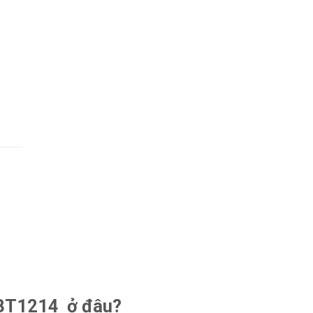
 BT1214
ở đâu?