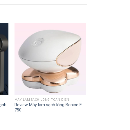
+
MÁY LÀM SẠCH LÔNG TOÀN DIỆN
ạnh
Review Máy làm sạch lông Benice E-
750