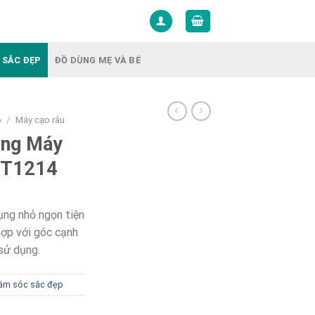
 SẮC ĐẸP
ĐỒ DÙNG MẸ VÀ BÉ
p
/
Máy cạo râu
ụng Máy
 BT1214
ụng nhỏ ngọn tiện
hợp với góc cạnh
sử dụng.
hăm sóc sắc đẹp