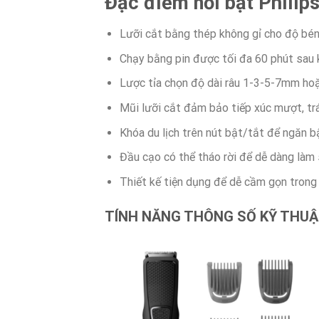
Đặc điểm nổi bật Phili
Lưỡi cắt bằng thép không gỉ cho độ bén
Chạy bằng pin được tối đa 60 phút sau k
Lược tỉa chọn độ dài râu 1-3-5-7mm hoặ
Mũi lưỡi cắt đảm bảo tiếp xúc mượt, tr
Khóa du lịch trên nút bật/tắt để ngăn b
Đầu cạo có thể tháo rời để dễ dàng làm
Thiết kế tiện dụng để dễ cầm gọn trong
TÍNH NĂNG THÔNG SỐ KỸ THUẬT