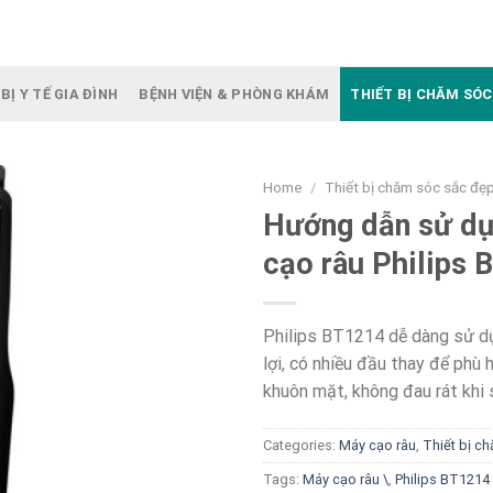
BỊ Y TẾ GIA ĐÌNH
BỆNH VIỆN & PHÒNG KHÁM
THIẾT BỊ CHĂM SÓC
Home
/
Thiết bị chăm sóc sắc đẹ
Hướng dẫn sử d
cạo râu Philips
Philips BT1214 dễ dàng sử d
lợi, có nhiều đầu thay để phù 
khuôn mặt, không đau rát khi 
Categories:
Máy cạo râu
,
Thiết bị c
Tags:
Máy cạo râu \
,
Philips BT1214