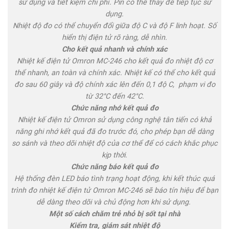
sử dụng và tiết kiệm chi phí. Pin có thể thay để tiếp tục sử
dụng.
Nhiệt độ đo có thể chuyển đổi giữa độ C và độ F linh hoạt. Số
hiển thị điện tử rõ ràng, dễ nhìn.
Cho kết quả nhanh và chính xác
Nhiệt kế điện tử Omron MC-246 cho kết quả đo nhiệt độ cơ
thể nhanh, an toàn và chính xác. Nhiệt kế có thể cho kết quả
đo sau 60 giây và độ chính xác lên đến 0,1 độ C, phạm vi đo
từ 32°C đến 42°C.
Chức năng nhớ kết quả đo
Nhiệt kế điện tử Omron sử dụng công nghệ tân tiến có khả
năng ghi nhớ kết quả đã đo trước đó, cho phép bạn dễ dàng
so sánh và theo dõi nhiệt độ của cơ thể để có cách khắc phục
kịp thời.
Chức năng báo kết quả đo
Hệ thống đèn LED báo tình trạng hoạt động, khi kết thúc quá
trình đo nhiệt kế điện tử Omron MC-246 sẽ báo tín hiệu để bạn
dễ dàng theo dõi và chủ động hơn khi sử dụng.
Một số cách chăm trẻ nhỏ bị sốt tại nhà
Kiểm tra, giám sát nhiệt độ