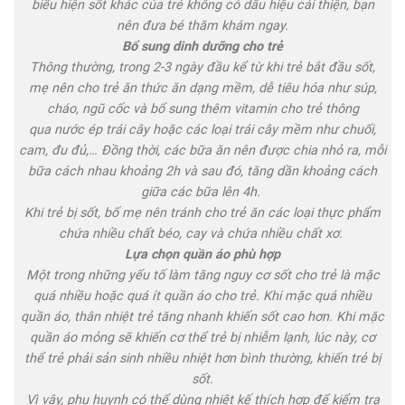
biểu hiện sốt khác của trẻ không có dấu hiệu cải thiện, bạn
nên đưa bé thăm khám ngay.
Bổ sung dinh dưỡng cho trẻ
Thông thường, trong 2-3 ngày đầu kể từ khi trẻ bắt đầu sốt,
mẹ nên cho trẻ ăn thức ăn dạng mềm, dễ tiêu hóa như súp,
cháo, ngũ cốc và bổ sung thêm vitamin cho trẻ thông
qua nước ép trái cây hoặc các loại trái cây mềm như chuối,
cam, đu đủ,… Đồng thời, các bữa ăn nên được chia nhỏ ra, mỗi
bữa cách nhau khoảng 2h và sau đó, tăng dần khoảng cách
giữa các bữa lên 4h.
Khi trẻ bị sốt, bố mẹ nên tránh cho trẻ ăn các loại thực phẩm
chứa nhiều chất béo, cay và chứa nhiều chất xơ.
Lựa chọn quần áo phù hợp
Một trong những yếu tố làm tăng nguy cơ sốt cho trẻ là mặc
quá nhiều hoặc quá ít quần áo cho trẻ. Khi mặc quá nhiều
quần áo, thân nhiệt trẻ tăng nhanh khiến sốt cao hơn. Khi mặc
quần áo mỏng sẽ khiến cơ thể trẻ bị nhiễm lạnh, lúc này, cơ
thể trẻ phải sản sinh nhiều nhiệt hơn bình thường, khiến trẻ bị
sốt.
Vì vậy, phụ huynh có thể dùng nhiệt kế thích hợp để kiểm tra