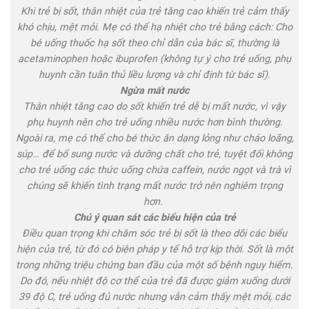
Khi trẻ bị sốt, thân nhiệt của trẻ tăng cao khiến trẻ cảm thấy
khó chịu, mệt mỏi. Mẹ có thể hạ nhiệt cho trẻ bằng cách: Cho
bé uống thuốc hạ sốt theo chỉ dẫn của bác sĩ, thường là
acetaminophen hoặc ibuprofen (không tự ý cho trẻ uống, phụ
huynh cần tuân thủ liều lượng và chỉ định từ bác sĩ).
Ngừa mất nước
Thân nhiệt tăng cao do sốt khiến trẻ dễ bị mất nước, vì vậy
phụ huynh nên cho trẻ uống nhiều nước hơn bình thường.
Ngoài ra, mẹ có thể cho bé thức ăn dạng lỏng như cháo loãng,
súp… để bổ sung nước và dưỡng chất cho trẻ, tuyệt đối không
cho trẻ uống các thức uống chứa caffein, nước ngọt và trà vì
chúng sẽ khiến tình trạng mất nước trở nên nghiêm trọng
hơn.
Chú ý quan sát các biểu hiện của trẻ
Điều quan trọng khi chăm sóc trẻ bị sốt là theo dõi các biểu
hiện của trẻ, từ đó có biện pháp y tế hỗ trợ kịp thời. Sốt là một
trong những triệu chứng ban đầu của một số bệnh nguy hiểm.
Do đó, nếu nhiệt độ cơ thể của trẻ đã được giảm xuống dưới
39 độ C, trẻ uống đủ nước nhưng vẫn cảm thấy mệt mỏi, các