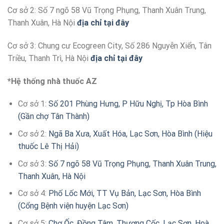
Cơ sở 2: Số 7 ngõ 58 Vũ Trọng Phụng, Thanh Xuân Trung,
Thanh Xuân, Hà Nội
địa chỉ tại đây
Cơ sở 3: Chung cư Ecogreen City, Số 286 Nguyễn Xiển, Tân
Triều, Thanh Trì, Hà Nội
địa chỉ tại đây
*Hệ thống nhà thuốc AZ
Cơ sở 1:
Số 201 Phùng Hưng, P Hữu Nghị, Tp Hòa Bình
(Gần chợ Tân Thành)
Cơ sở 2:
Ngã Ba Xưa, Xuất Hóa, Lạc Sơn, Hòa Bình (Hiệu
thuốc Lê Thị Hải)
Cơ sở 3:
Số 7 ngõ 58 Vũ Trọng Phụng, Thanh Xuân Trung,
Thanh Xuân, Hà Nội
Cơ sở 4:
Phố Lốc Mới, TT Vụ Bản, Lạc Sơn, Hòa Bình
(Cổng Bệnh viện huyện Lạc Sơn)
Cơ sở 5:
Chợ Ốc, Đồng Tâm, Thượng Cốc, Lạc Sơn, Hoà