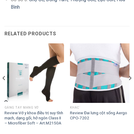
Bình
RELATED PRODUCTS
GĂNG TAY MANG VỚ
KHÁC`
Review Vớ y khoa điều trị suy tĩnh
Review Đai lưng cột sống Aergo
mạch, dạng gối, hở ngón Class II
CPO-7202
– Microfiber Soft – Art.M2150A