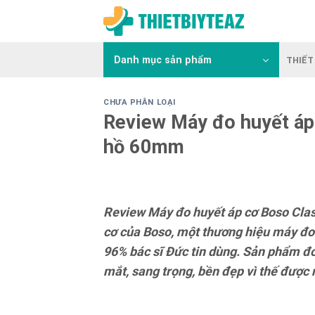
Skip
to
content
Danh mục sản phẩm
THIẾT 
CHƯA PHÂN LOẠI
Review Máy đo huyết áp
hồ 60mm
Review Máy đo huyết áp cơ Boso Cla
cơ của Boso, một thương hiệu máy đo
96% bác sĩ Đức tin dùng. Sản phẩm đo 
mắt, sang trọng, bền đẹp vì thế được 