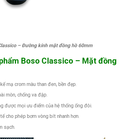
o – Đường kính mặt đồng hồ 60mm
̉n phẩm Boso Classico – Mặt đồng
p kế mạ crom màu than đen, bền đẹp.
mài mòn, chống va đập.
ng được mọi ưu điểm của hệ thống ống đôi.
 tế cho phép bơm vòng bít nhanh hơn.
m sạch.