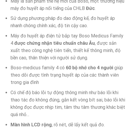
Máy là sản phẩm thể hệ mới của Boso, một thương hiệu
máy đo huyết áp nổi tiếng của CHLB
Đức
.
Sử dụng phương pháp đo dao động kế, đo huyết áp
nhanh chóng chính xác, độ tin cậy cao.
Máy đo huyết áp điện tử bắp tay Boso Medicus Family
4
được chứng nhận tiêu chuẩn châu Âu
, được sản
xuất theo công nghệ tiên tiến, thiết kế thông minh, độ
bền cao, thân thiện với người sử dụng.
Boso-medicus family 4 có
60 bộ nhớ cho 4 người
giúp
theo dõi được tình trạng huyết áp của các thành viên
trong gia đình
Có chế độ báo lỗi tự động thông minh như báo lỗi khi
thao tác đo không đúng, gắn kết vòng bít sai, báo lỗi khi
không đọc được nhịp tim, tâm thu tâm thương khác biệt
quá nhỏ…
Màn hình LCD rộng
, rõ nét, dễ lấy kết quả đo.