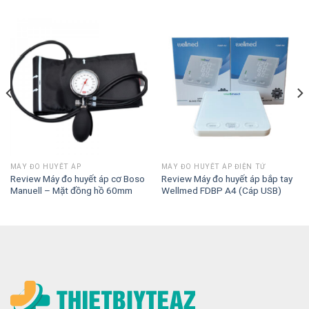
MÁY ĐO HUYẾT ÁP
MÁY ĐO HUYẾT ÁP ĐIỆN TỬ
Review Máy đo huyết áp cơ Boso
Review Máy đo huyết áp bắp tay
Manuell – Mặt đồng hồ 60mm
Wellmed FDBP A4 (Cáp USB)