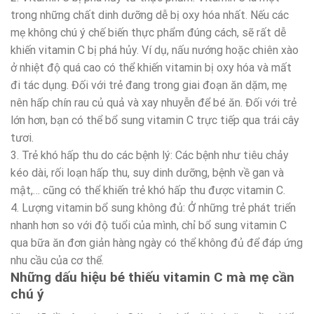
trong những chất dinh dưỡng dễ bị oxy hóa nhất. Nếu các
mẹ không chú ý chế biến thực phẩm đúng cách, sẽ rất dễ
khiến vitamin C bị phá hủy. Ví dụ, nấu nướng hoặc chiên xào
ở nhiệt độ quá cao có thể khiến vitamin bị oxy hóa và mất
đi tác dụng. Đối với trẻ đang trong giai đoạn ăn dặm, mẹ
nên hấp chín rau củ quả và xay nhuyễn để bé ăn. Đối với trẻ
lớn hơn, bạn có thể bổ sung vitamin C trực tiếp qua trái cây
tươi.
3. Trẻ khó hấp thu do các bệnh lý: Các bệnh như tiêu chảy
kéo dài, rối loạn hấp thu, suy dinh dưỡng, bệnh về gan và
mật,… cũng có thể khiến trẻ khó hấp thu được vitamin C.
4. Lượng vitamin bổ sung không đủ: Ở những trẻ phát triển
nhanh hơn so với độ tuổi của mình, chỉ bổ sung vitamin C
qua bữa ăn đơn giản hàng ngày có thể không đủ để đáp ứng
nhu cầu của cơ thể.
Những dấu hiệu bé thiếu vitamin C mà mẹ cần
chú ý