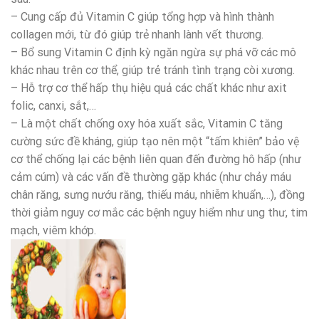
– Cung cấp đủ Vitamin C giúp tổng hợp và hình thành
collagen mới, từ đó giúp trẻ nhanh lành vết thương.
– Bổ sung Vitamin C định kỳ ngăn ngừa sự phá vỡ các mô
khác nhau trên cơ thể, giúp trẻ tránh tình trạng còi xương.
– Hỗ trợ cơ thể hấp thụ hiệu quả các chất khác như axit
folic, canxi, sắt,…
– Là một chất chống oxy hóa xuất sắc, Vitamin C tăng
cường sức đề kháng, giúp tạo nên một “tấm khiên” bảo vệ
cơ thể chống lại các bệnh liên quan đến đường hô hấp (như
cảm cúm) và các vấn đề thường gặp khác (như chảy máu
chân răng, sưng nướu răng, thiếu máu, nhiễm khuẩn,…), đồng
thời giảm nguy cơ mắc các bệnh nguy hiểm như ung thư, tim
mạch, viêm khớp.