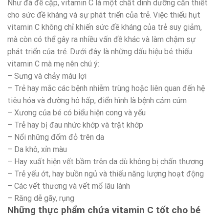
Như đã đề cập, vitamin C là một chất dinh dưỡng cần thiết
cho sức đề kháng và sự phát triển của trẻ. Việc thiếu hụt
vitamin C không chỉ khiến sức đề kháng của trẻ suy giảm,
mà còn có thể gây ra nhiều vấn đề khác và làm chậm sự
phát triển của trẻ. Dưới đây là những dấu hiệu bé thiếu
vitamin C mà mẹ nên chú ý:
– Sưng và chảy máu lợi
– Trẻ hay mắc các bệnh nhiễm trùng hoặc liên quan đến hệ
tiêu hóa và đường hô hấp, điển hình là bệnh cảm cúm
– Xương của bé có biểu hiện cong và yếu
– Trẻ hay bị đau nhức khớp và trật khớp
– Nổi những đốm đỏ trên da
– Da khô, xỉn màu
– Hay xuất hiện vết bầm trên da dù không bị chấn thương
– Trẻ yếu ớt, hay buồn ngủ và thiếu năng lượng hoạt động
– Các vết thương và vết mổ lâu lành
– Răng dễ gãy, rụng
Những thực phẩm chứa vitamin C tốt cho bé