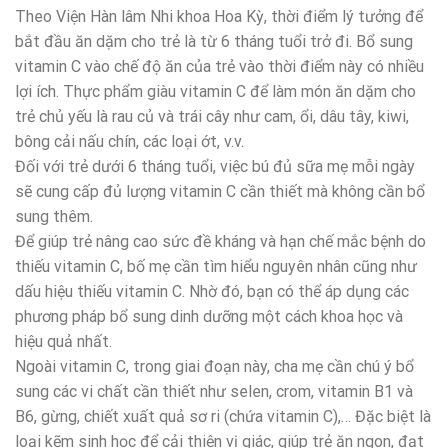
Theo Viện Hàn lâm Nhi khoa Hoa Kỳ, thời điểm lý tưởng để
bắt đầu ăn dặm cho trẻ là từ 6 tháng tuổi trở đi. Bổ sung
vitamin C vào chế độ ăn của trẻ vào thời điểm này có nhiều
lợi ích. Thực phẩm giàu vitamin C để làm món ăn dặm cho
trẻ chủ yếu là rau củ và trái cây như cam, ổi, dâu tây, kiwi,
bông cải nấu chín, các loại ớt, v.v.
Đối với trẻ dưới 6 tháng tuổi, việc bú đủ sữa mẹ mỗi ngày
sẽ cung cấp đủ lượng vitamin C cần thiết mà không cần bổ
sung thêm.
Để giúp trẻ nâng cao sức đề kháng và hạn chế mắc bệnh do
thiếu vitamin C, bố mẹ cần tìm hiểu nguyên nhân cũng như
dấu hiệu thiếu vitamin C. Nhờ đó, bạn có thể áp dụng các
phương pháp bổ sung dinh dưỡng một cách khoa học và
hiệu quả nhất.
Ngoài vitamin C, trong giai đoạn này, cha mẹ cần chú ý bổ
sung các vi chất cần thiết như selen, crom, vitamin B1 và
B6, gừng, chiết xuất quả sơ ri (chứa vitamin C),… Đặc biệt là
loại kẽm sinh học để cải thiện vị giác, giúp trẻ ăn ngon, đạt