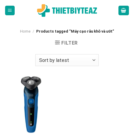
Skip
to
content
Home
/
Products tagged “Máy cạo râu khô và ướt”
FILTER