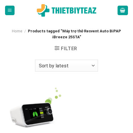
Skip
to
content
Home
/
Products tagged “Máy trợ thở Resvent Auto BiPAP
iBreeze 25STA”
FILTER