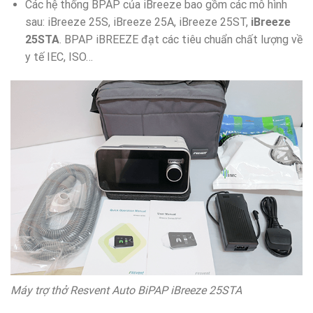
Các hệ thống BPAP của iBreeze bao gồm các mô hình
sau: iBreeze 25S, iBreeze 25A, iBreeze 25ST,
iBreeze
25STA
. BPAP iBREEZE đạt các tiêu chuẩn chất lượng về
y tế IEC, ISO…
Máy trợ thở Resvent Auto BiPAP iBreeze 25STA