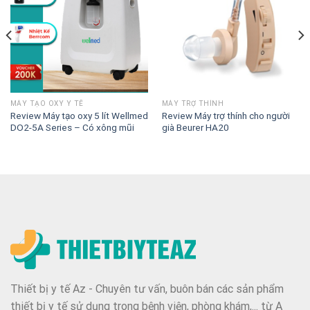
MÁY TẠO OXY Y TẾ
MÁY TRỢ THÍNH
Review Máy tạo oxy 5 lít Wellmed
Review Máy trợ thính cho người
DO2-5A Series – Có xông mũi
già Beurer HA20
Thiết bị y tế Az - Chuyên tư vấn, buôn bán các sản phẩm
thiết bị y tế sử dụng trong bệnh viện, phòng khám,... từ A