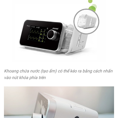
Khoang chứa nước (tạo ẩm) có thể kéo ra bằng cách nhấn
vào nút khóa phía trên