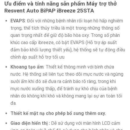
Ưu điểm và tính năng sản phẩm Máy trợ thở
Resvent Auto BiPAP iBreeze 25STA
EVAPS
: Đối với những bệnh nhân rối loạn hô hấp nghiêm
trọng, thể tích thủy triều là một trong những thông số
quan trọng nhất để giữ độ bão hòa oxy. Trong số phân
khúc cao cấp ibreeze, có bật EVAPS (Hỗ trợ áp suất
đảm bảo khối lượng thiết yếu), hệ thống sẽ tự động điều
chỉnh áp suất hỗ trợ tối ưu
Khoang tạo ẩm
: Thiết kế thông minh với bình chứa
nước. Hệ thống sẽ liên tục theo dõi mực nước và ngừng
sưởi ấm khi đó sẽ đưa ra cảnh báo rõ ràng, trong khi
mực nước xuống thấp, để tránh sự khó chịu của bệnh
nhân do không khí khô và không mang lại sự an toàn tối
đa.
Thiết kế mặt nạ cho phép bổ sung thêm oxy.
Giao diện hiển thị :
Dễ sử dụng với màn hình LCD cảm