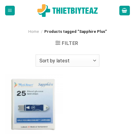
Skip
to
content
Home
/
Products tagged “Sapphire Plus”
FILTER