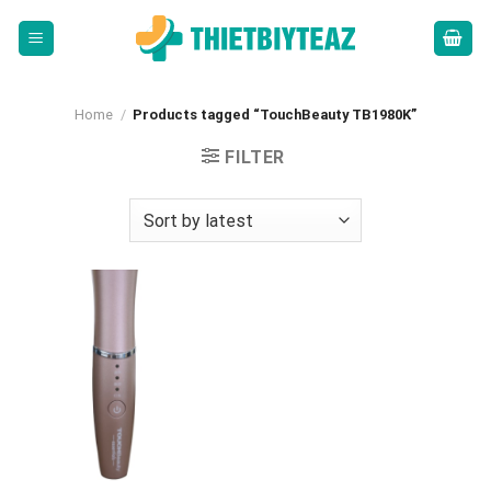
Skip
to
content
Home
/
Products tagged “TouchBeauty TB1980K”
FILTER