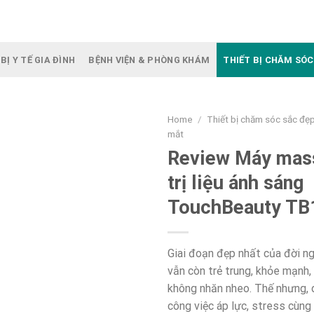
BỊ Y TẾ GIA ĐÌNH
BỆNH VIỆN & PHÒNG KHÁM
THIẾT BỊ CHĂM SÓC
Home
/
Thiết bị chăm sóc sắc đẹ
mắt
Review Máy mas
trị liệu ánh sáng
TouchBeauty T
Giai đoạn đẹp nhất của đời ngư
vẫn còn trẻ trung, khỏe mạnh,
không nhăn nheo. Thế nhưng, 
công việc áp lực, stress cùn