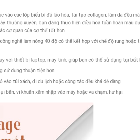
úc vào các lớp biểu bì đã lão hóa, tái tạo collagen, làm da đều m
 thường xuyên, bạn đang thực hiện điều hòa tuần hoàn máu dướ
ác cơ quan của cơ thể tốt hơn.
công nghệ làm nóng 40 độ có thể kết hợp với chế độ rung hoặc tr
 với thiết bị laptop, máy tính, giúp bạn có thể sử dụng tại bất 
g sử dụng thuận tiện hơn.
 vào túi xách, đi du lịch hoặc công tác đều khá dễ dàng.
bụi bẩn, vi khuẩn xâm nhập vào máy hoặc va chạm, hư hại.