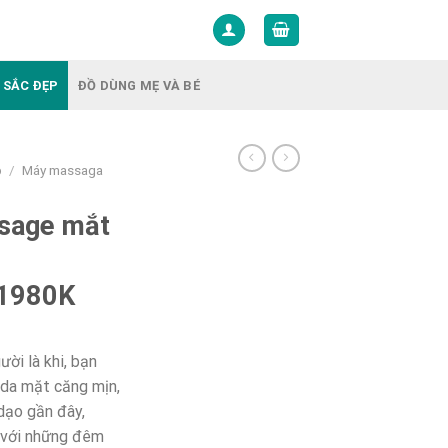
 SẮC ĐẸP
ĐỒ DÙNG MẸ VÀ BÉ
p
/
Máy massaga
sage mắt
B1980K
ời là khi, bạn
 da mặt căng mịn,
dạo gần đây,
g với những đêm