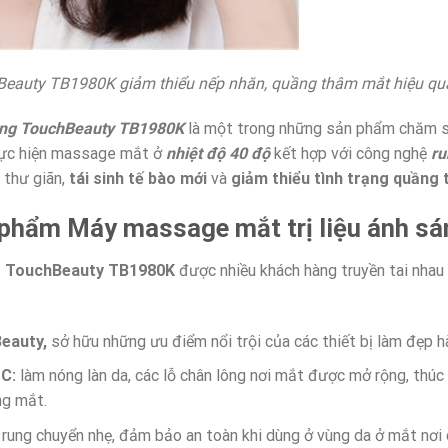
Beauty TB1980K giảm thiểu nếp nhăn, quầng thâm mắt hiệu qu
sáng TouchBeauty TB1980K
là một trong những sản phẩm chăm s
 thực hiện massage mắt ở
nhiệt độ 40 độ
kết hợp với công nghệ
ru
 thư giãn,
tái sinh tế bào mới
và
giảm thiểu tình trạng quầng
n phẩm Máy massage mắt trị liệu ánh 
ng TouchBeauty TB1980K
được nhiều khách hàng truyền tai nhau
eauty,
sở hữu những ưu điểm nổi trội của các thiết bị làm đẹp 
C:
làm nóng làn da, các lỗ chân lông nơi mắt được mở rộng, thúc
ng mắt.
rung chuyển nhẹ, đảm bảo an toàn khi dùng ở vùng da ở mắt nơi 