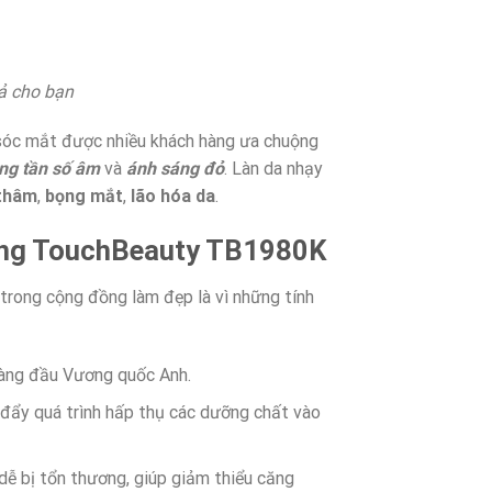
ả cho bạn
óc mắt được nhiều khách hàng ưa chuộng
ng tần số âm
và
ánh sáng đỏ
. Làn da nhạy
 thâm
,
bọng mắt
,
lão hóa da
.
sáng TouchBeauty TB1980K
 trong cộng đồng làm đẹp là vì những tính
hàng đầu Vương quốc Anh.
 đẩy quá trình hấp thụ các dưỡng chất vào
dễ bị tổn thương, giúp giảm thiểu căng