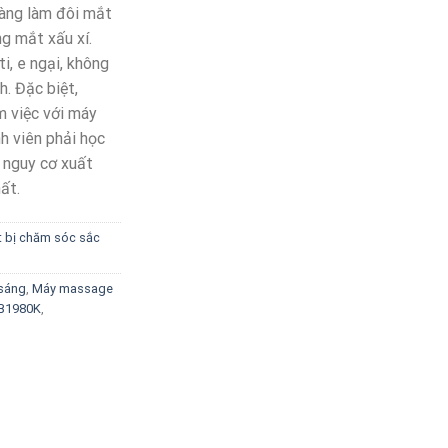
càng làm đôi mắt
g mắt xấu xí.
ti, e ngại, không
. Đặc biệt,
 việc với máy
nh viên phải học
ó nguy cơ xuất
ất.
t bị chăm sóc sắc
 sáng
,
Máy massage
TB1980K
,