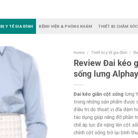
BỊ Y TẾ GIA ĐÌNH
BỆNH VIỆN & PHÒNG KHÁM
THIẾT BỊ CHĂM SÓC
Home
/
Thiết bị y tế gia đình
/
Đa
Review Đai kéo g
sống lưng Alpha
Đai kéo giãn cột sống
lưng 
trong những sản phẩm được s
điều trị do thoát vị đĩa đệm h
tác dụng giúp nâng đỡ phần tr
chế áp lực đè nặng lên cột số
chỉnh cột sống trở lại bình t