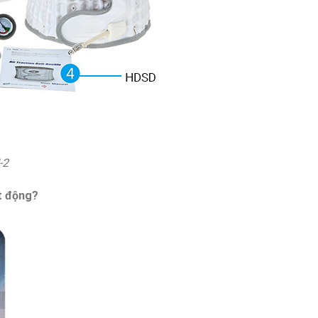
-2
t động?