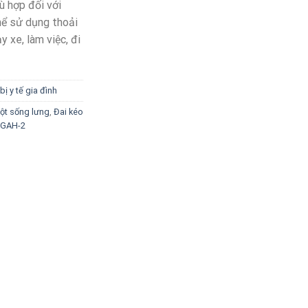
ù hợp đối với
hể sử dụng thoải
y xe, làm việc, đi
bị y tế gia đình
cột sống lưng
,
Đai kéo
YGAH-2