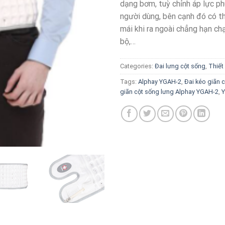
dạng bơm, tuỳ chỉnh áp lực ph
người dùng, bên cạnh đó có t
mái khi ra ngoài chẳng hạn chạ
bộ,…
Categories:
Đai lưng cột sống
,
Thiết 
Tags:
Alphay YGAH-2
,
Đai kéo giãn 
giãn cột sống lưng Alphay YGAH-2
,