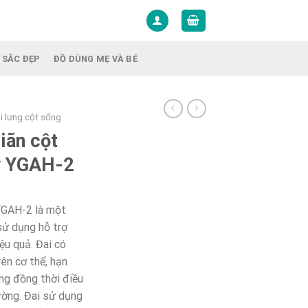
 SẮC ĐẸP
ĐỒ DÙNG MẸ VÀ BÉ
i lưng cột sống
iãn cột
y YGAH-2
YGAH-2 là một
ử dụng hỗ trợ
iệu quả. Đai có
ên cơ thể, hạn
ng đồng thời điều
hường. Đai sử dụng