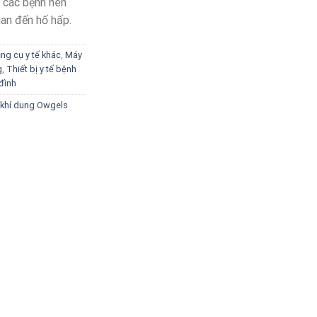
ị các bệnh hen
uan đến hố hấp.
ng cụ y tế khác
,
Máy
g
,
Thiết bị y tế bệnh
 đình
khí dung Owgels