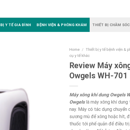
BỊ Y TẾ GIA ĐÌNH
BỆNH VIỆN & PHÒNG KHÁM
THIẾT BỊ CHĂM SÓC
Home
/
Thiết bị y tế bệnh viện &
cụ y tế khác
Review Máy xông
Owgels WH-701
Máy xông khí dung Owgels 
Owgels
là máy xông khí dung 
nay. Máy có tác dụng chuyển 
sương mù để xông hoặc hít, đ
thuốc tới phế quản để điều tr