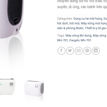
chuyên dùng để hỗ trợ điều tr
suyễn, dị ứng, các bệnh liên q
Categories:
Dụng cụ tai mũi họng
,
Dụ
hút dịch, hút mũi
,
Máy xông mũi họn
viện & phòng khám
,
Thiết bị y tế gia
Tags:
Máy xông khí dung
,
Máy xông 
WH-701
,
Owgels WH-701