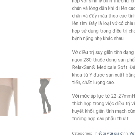
hợp với sinh lý bình thường: c
chân và lỏng dần khi đi lên ca
chân và đẩy máu theo các tĩn
lên tim. Đây là loại vớ có chi
hợp sử dụng trong điều trị c
bệnh nặng nhẹ khác nhau.
Vớ điều trị suy giãn tĩnh dạn
ngon 280 thuộc dòng sản ph
RelaxSan® Medicale Soft. Đây
khoa từ Ý được sản xuất bằng
tiến, chất lượng cao.
Với mức áp lực từ 22-27mmH
thích hợp trong việc điều trị 
huyết khối, giãn tĩnh mạch c
trường hợp sau phẫu thuật.
Categories:
Thiết bị y tế gia đình
,
Vớ