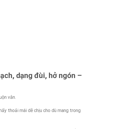
ạch, dạng đùi, hở ngón –
uộn vắn.
thấy thoải mái dễ chịu cho dù mang trong