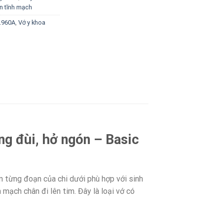
ãn tĩnh mạch
t.960A
,
Vớ y khoa
ng đùi, hở ngón – Basic
ên từng đoạn của chi dưới phù hợp với sinh
 mạch chân đi lên tim. Đây là loại vớ có