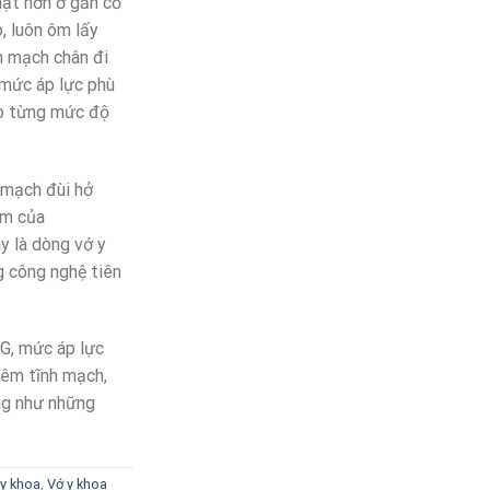
hặt hơn ở gần cổ
o, luôn ôm lấy
h mạch chân đi
a mức áp lực phù
ho từng mức độ
g mạch đùi hở
ẩm của
 là dòng vớ y
 công nghệ tiên
G, mức áp lực
viêm tĩnh mạch,
ũng như những
 y khoa
,
Vớ y khoa