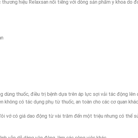
c thương hiệu Relaxsan nổi tiếng với dòng sản phẩm y khoa do đ
an
 dùng thuốc, điều trị bệnh dựa trên áp lực sợi vải tác động lên 
ên không có tác dụng phụ từ thuốc, an toàn cho các cơ quan khác
 đôi vớ có giá dao động từ vài trăm đến một triệu nhưng có thể s
ệnh vẫn dễ dàng vận động, làm các công việc khác.