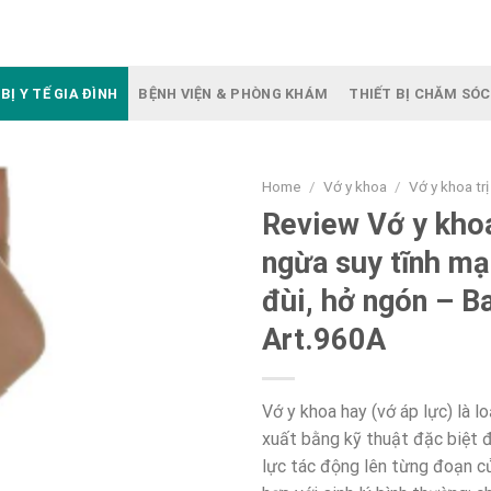
BỊ Y TẾ GIA ĐÌNH
BỆNH VIỆN & PHÒNG KHÁM
THIẾT BỊ CHĂM SÓC
Home
/
Vớ y khoa
/
Vớ y khoa tr
Review Vớ y kho
ngừa suy tĩnh mạ
đùi, hở ngón – B
Art.960A
Vớ y khoa hay (vớ áp lực) là l
xuất bằng kỹ thuật đặc biệt 
lực tác động lên từng đoạn c