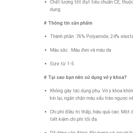
Chất lượng tốt đạt tiêu chuẩn CE, thuộ
dụng.
# Thông tin sản phẩm
Thành phần :76% Polyamide, 24% elast
Màu sắc : Màu đen và màu da
Size từ 1-5
# Tại sao bạn nên sử dụng vớ y khoa?
Không gây tác dụng phụ: Vớ y khoa không
kín lại, ngăn chặn máu xấu trào ngược n
Chi phí điều trị thấp, hiệu quả cao: Một
tiết kiệm chi phí tối đa.
Dễ dàng vận động: Khi mang vớ, người b