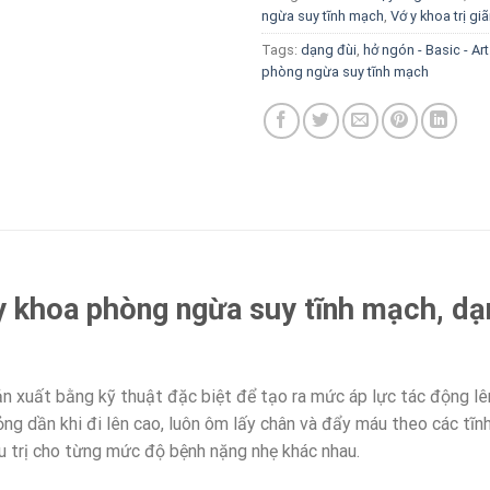
ngừa suy tĩnh mạch
,
Vớ y khoa trị gi
Tags:
dạng đùi
,
hở ngón - Basic - Ar
phòng ngừa suy tĩnh mạch
 y khoa phòng ngừa suy tĩnh mạch, dạ
sản xuất bằng kỹ thuật đặc biệt để tạo ra mức áp lực tác động l
ỏng dần khi đi lên cao, luôn ôm lấy chân và đẩy máu theo các tĩnh
u trị cho từng mức độ bệnh nặng nhẹ khác nhau.