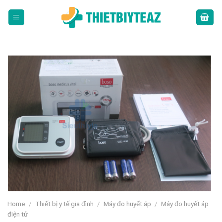
Skip
to
content
Home
/
Thiết bị y tế gia đình
/
Máy đo huyết áp
/
Máy đo huyết áp
điện tử