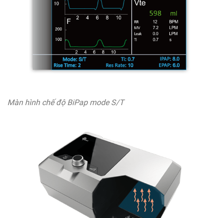
Màn hình chế độ BiPap mode S/T