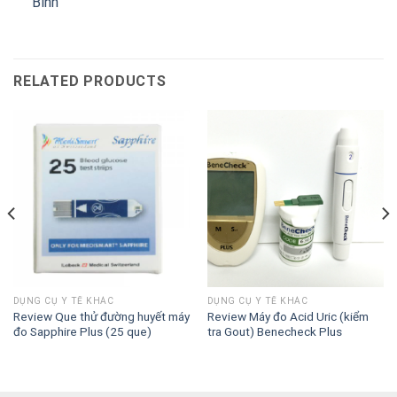
Bình
RELATED PRODUCTS
DỤNG CỤ Y TẾ KHÁC
DỤNG CỤ Y TẾ KHÁC
Review Que thử đường huyết máy
Review Máy đo Acid Uric (kiểm
đo Sapphire Plus (25 que)
tra Gout) Benecheck Plus