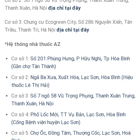
Cơ sở 2: Số 7 ngõ 58 Vũ Trọng Phụng, Thanh Xuân Trung,
Thanh Xuân, Hà Nội
địa chỉ tại đây
Cơ sở 3: Chung cư Ecogreen City, Số 286 Nguyễn Xiển, Tân
Triều, Thanh Trì, Hà Nội
địa chỉ tại đây
*Hệ thống nhà thuốc AZ
Cơ sở 1:
Số 201 Phùng Hưng, P Hữu Nghị, Tp Hòa Bình
(Gần chợ Tân Thành)
Cơ sở 2:
Ngã Ba Xưa, Xuất Hóa, Lạc Sơn, Hòa Bình (Hiệu
thuốc Lê Thị Hải)
Cơ sở 3:
Số 7 ngõ 58 Vũ Trọng Phụng, Thanh Xuân Trung,
Thanh Xuân, Hà Nội
Cơ sở 4:
Phố Lốc Mới, TT Vụ Bản, Lạc Sơn, Hòa Bình
(Cổng Bệnh viện huyện Lạc Sơn)
Cơ sở 5:
Chợ Ốc, Đồng Tâm, Thượng Cốc, Lạc Sơn, Hoà