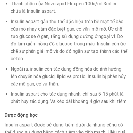
Thành phần của Novorapid Flexpen 100u/ml 3ml có
chứa là Insulin aspart.
Insulin aspart gắn thụ thể đặc hiệu trên bề mặt tế bào
của mô nhạy cảm đặc biệt gan, cơ vân, mô mỡ. Ức chế
tạo glucose ở gan, tăng sử dụng đường ở ngoại vi. Do
đó làm giảm nồng độ glucose trong máu. Insulin còn ức
chế sự phân giải mỡ và do đó ngăn sự tạo thành các thể
ceton.
Ngoài ra, insulin còn tác dụng đồng hóa do ảnh hưởng
lên chuyển hóa glucid, lipid và protid. Insulin bị phân hủy
các mô gan, cơ và thận.
Insulin aspart cho tác dụng nhanh, chỉ sau 5-15 phút là
phát huy tác dụng. Và kéo dài khoảng 4 giờ sau khi tiêm.
Dược động học
Insulin aspart được sử dụng tiêm dưới da nhưng cũng có
thể được sử dụng bằng cách tiêm vào tĩnh mạch. Hiệu quả