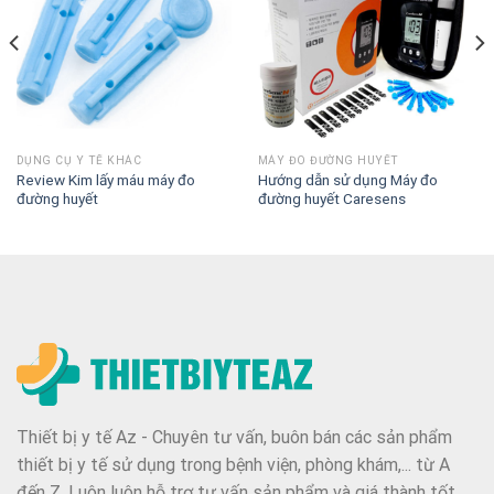
DỤNG CỤ Y TẾ KHÁC
MÁY ĐO ĐƯỜNG HUYẾT
Review Kim lấy máu máy đo
Hướng dẫn sử dụng Máy đo
đường huyết
đường huyết Caresens
Thiết bị y tế Az - Chuyên tư vấn, buôn bán các sản phẩm
thiết bị y tế sử dụng trong bệnh viện, phòng khám,... từ A
đến Z. Luôn luôn hỗ trợ tư vấn sản phẩm và giá thành tốt