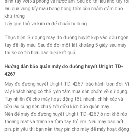
sinh tay với xà phòng và nước ấm. Sau đó thì lau khô tay rồi
lau qua vùng lấy máu bằng bông tẩm cồn nhằm đảm bảo
khử trùng.
Lấy que thử và kim ra để chuẩn bị dùng.
Thực hiện. Sử dụng máy đo đường huyết kẹp vào đầu ngón
tay để lấy máu. Sau đó đợi một lát khoảng 5 giây sau máy
thì sẽ có tín hiệu báo hiệu kết quả.
Hướng dẫn bảo quản máy đo đường huyết Uright TD-
4267
Máy đo đường huyết Uright TD-4267 bảo hành trọn đời. Vì
vậy khách hàng có thể yên tâm mua sản phẩm về sử dụng.
Tuy nhiên để cho máy hoạt động tốt, nhanh, chính xác và
bền lâu cũng nên chú ý tới điều kiện bảo quản máy.
Nên để máy đo đường huyết Uright TD-4267 ở nơi khô ráo
thoáng mát và tránh xa tầm tay trẻ em. Nếu máy báo hết
pin, pin yếu thì bạn nên thay pin cho máy để máy hoạt động