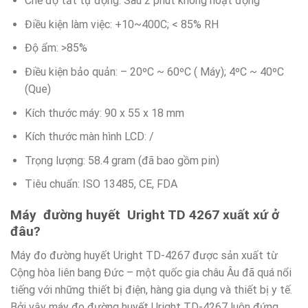
Chế độ tắt tự động: Sau 2 phút không hoạt động
Điều kiện làm việc: +10~400C; < 85% RH
Độ ẩm: >85%
Điều kiện bảo quản: – 20ºC ~ 60ºC ( Máy); 4ºC ~ 40ºC
(Que)
Kích thước máy: 90 x 55 x 18 mm
Kích thước màn hình LCD: /
Trọng lượng: 58.4 gram (đã bao gồm pin)
Tiêu chuẩn: ISO 13485, CE, FDA
Máy đường huyết Uright TD 4267 xuất xứ ở
đâu?
Máy đo đường huyết Uright TD-4267 được sản xuất từ
Cộng hòa liên bang Đức – một quốc gia châu Âu đã quá nổi
tiếng với những thiết bị điện, hàng gia dụng và thiết bị y tế.
Bởi vậy máy đo đường huyết Uright TD-4267 luôn đứng