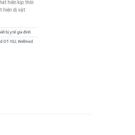
hát hiện kịp thời
t hiện dị vật
iết bị y tế gia đình
ed OT-10J
,
Wellmed